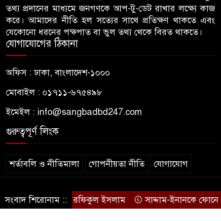
তথ্য প্রদানের মাধ্যমে জনগণকে আপ-টু-ডেট রাখার লক্ষ্যে কাজ
হামলা, ভিডিও করায় সাংবাদিককে
করে। আমাদের নীতি হল সত্যের সাথে প্রতিক্ষণ থাকতে এবং
মারধর
যেকোনো ধরনের পক্ষপাত বা ভুল তথ্য থেকে বিরত থাকতে।
যোগাযোগের ঠিকানা
হামলার উদ্যেশ্যে শিবিরের মেসের
৭
তথ্য সংগ্রহ, ছাত্রদল সভাপতিকে
অফিস : ঢাকা, বাংলাদেশ-১০০০
সাবেক শিবির সভাপতির কড়া বার্তা
মোবাইল : ০১৭১১-৬৭৫৪৯৮
জাবির আল-বেরুনী হলে আটক
৮
ইমেইল :
info@sangbadbd247.com
ছাত্রলীগ কর্মীকে ছেড়ে দিতে জাকসু
ভিপির তদবির
গুরুত্বপূর্ণ লিংক
বিএনপি নেতাদের ফুল দিয়ে মঞ্চে
৯
শর্তাবলি ও নীতিমালা
গোপনীয়তা নীতি
যোগাযোগ
উঠলেন আ.লীগ নেতা
© sangbadbd247
আপনি কেন দেশে এসেছেন? উত্তরে
েন: বিএনপির এমপি রফিকুল ইসলাম
সংবাদ শিরোনাম ::
সাদ্দাম-ইনানকে ফোনে হামল
১০
.
যা বলেছিলেন মীর কাশেম আলী