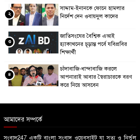
সাদ্দাম-ইনানকে ফোনে হামলার
২
নির্দেশ দেন ওবায়দুল কাদের
জাতিসংঘের বৈশ্বিক এআই
৩
হ্যাকাথনের চূড়ান্ত পর্বে যবিপ্রবির
শিক্ষার্থী
চাঁদাবাজি-ধান্দাবাজি করলে
৪
আপনারাই আবার স্বৈরাচারকে বরণ
করে নিয়ে আসবেন
বিএনপি নেতা জাহাঙ্গীর হত্যায় মুখ
৫
খুললেন ছাত্রদল নেতা মোকাররম
আমাদের সম্পর্কে
জুলাই গণঅভ্যুত্থান দিবসে
৬
জামায়াতের কর্মসূচিতে বিএনপির
সংবাদ247 একটি বাংলা সংবাদ ওয়েবসাইট যা সত্য ও নির্ভুল