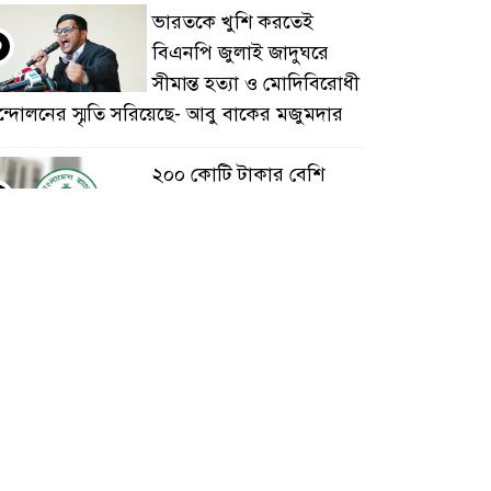
ভারতকে খুশি করতেই
৩
বিএনপি জুলাই জাদুঘরে
সীমান্ত হত্যা ও মোদিবিরোধী
্দোলনের স্মৃতি সরিয়েছে- আবু বাকের মজুমদার
২০০ কোটি টাকার বেশি
৪
খেলাপি ঋণে নজর
বাংলাদেশ ব্যাংকের
মাদক কারবারিদের ধরতে
৫
পুরস্কার ঘোষণা বিএনপি
নেতার
হল আমাদের দখলে, আমরা
৬
সংঘাত নয় সহাবস্থানে
থাকতে চাই: ঢাকা আলিয়ার