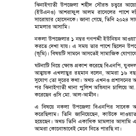
ঝিনাইগাতী উপজেলা শহীদ সৌরভ চত্বরে আয়োজিত
(ইউএনও) আশরাফুল আলম রাসেলের পাশে দাঁ
সারোয়ার হোসেনকে। জানা গেছে, তিনি ২০২৪ সা
মামলার আসামি।
নকলা উপজেলার ১ নম্বর গণপদ্দী ইউনিয়ন আওয়াম
করতে দেখা যায়। এ সময় তার পাশে ছিলেন উপজেল
(ভূমি)। বিষয়টি সামনে আসতেই সামাজিক যোগায
ঘটনাটি নিয়ে ক্ষোভ প্রকাশ করেছে বিএনপি, যুবদল
আহ্বায়ক এখলাছুর রহমান বলেন, আমরা ১৬ বছর
সুযোগ তো দূরের কথা। অথচ এখনও প্রশাসনের 
পর ঝিনাইগাতী থানা পুলিশ অভিযান চালিয়ে আ. ল
করেছেন ওসি মো. আল-আমীন।
এ বিষয়ে নকলা উপজেলা বিএনপির সাবেক আহ্
করেছিলাম। তিনি জানিয়েছেন, কাউকে দাওয়াত 
হয়েছেন। অথচ তিনি একাধিক মামলার আসামি এব
আমরা কোনোভাবেই মেনে নিতে পারছি না।