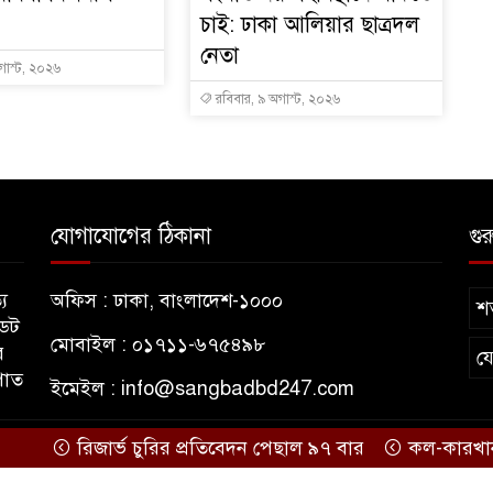
চাই: ঢাকা আলিয়ার ছাত্রদল
নেতা
গাস্ট, ২০২৬
রবিবার, ৯ অগাস্ট, ২০২৬
যোগাযোগের ঠিকানা
গুর
য
অফিস : ঢাকা, বাংলাদেশ-১০০০
শর
ডেট
মোবাইল : ০১৭১১-৬৭৫৪৯৮
র
য
পাত
ইমেইল :
info@sangbadbd247.com
রিজার্ভ চুরির প্রতিবেদন পেছাল ৯৭ বার
কল-কারখানা স্থাপন