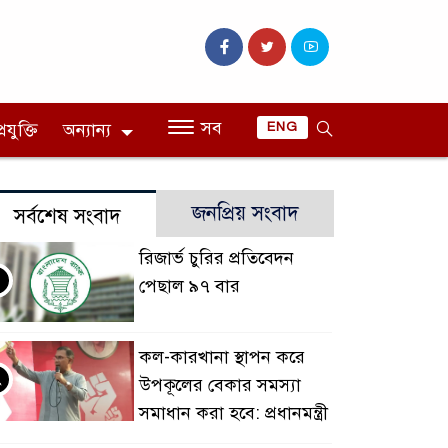
সব
রযুক্তি
অন্যান্য
ENG
জনপ্রিয় সংবাদ
সর্বশেষ সংবাদ
রিজার্ভ চুরির প্রতিবেদন
পেছাল ৯৭ বার
কল-কারখানা স্থাপন করে
২
উপকূলের বেকার সমস্যা
সমাধান করা হবে: প্রধানমন্ত্রী