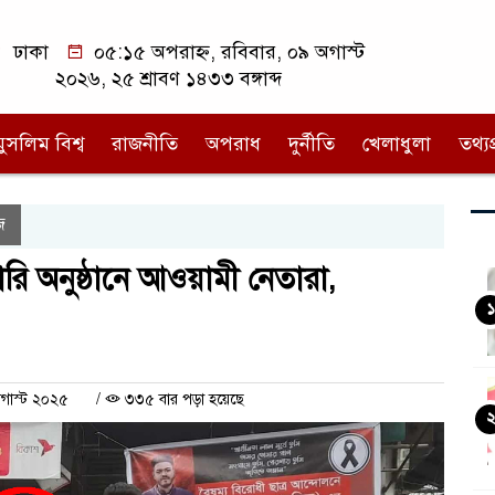
ঢাকা
০৫:১৫ অপরাহ্ন, রবিবার, ০৯ অগাস্ট
২০২৬, ২৫ শ্রাবণ ১৪৩৩ বঙ্গাব্দ
মুসলিম বিশ্ব
রাজনীতি
অপরাধ
দুর্নীতি
খেলাধুলা
তথ্যপ্
জ
ারি অনুষ্ঠানে আওয়ামী নেতারা,
১
অগাস্ট ২০২৫
/
৩৩৫ বার পড়া হয়েছে