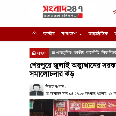
জাতীয়
সারাদেশ
আন্তর্জাতিক
এক্সক্লুসিভ
জাতীয়
রাজনীতি
লিড নিউ
,
,
,
প্রচ্ছদ
শেরপুরে জুলাই অভ্যুত্থানের সরক
সমালোচনার ঝড়
নিজস্ব সংবাদ :
আপডেট সময় ০৪:২৭:০৮ অপরাহ্ন, শুক্রবার, ২৯ 