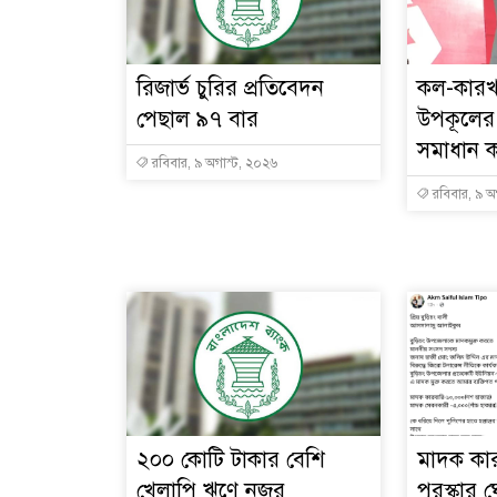
রিজার্ভ চুরির প্রতিবেদন
কল-কারখা
পেছাল ৯৭ বার
উপকূলের 
সমাধান করা
রবিবার, ৯ অগাস্ট, ২০২৬
রবিবার, ৯ অ
২০০ কোটি টাকার বেশি
মাদক কা
খেলাপি ঋণে নজর
পুরস্কার