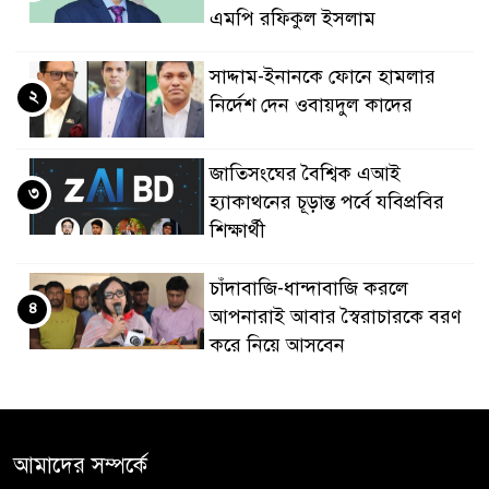
এমপি রফিকুল ইসলাম
সাদ্দাম-ইনানকে ফোনে হামলার
২
নির্দেশ দেন ওবায়দুল কাদের
জাতিসংঘের বৈশ্বিক এআই
৩
হ্যাকাথনের চূড়ান্ত পর্বে যবিপ্রবির
শিক্ষার্থী
চাঁদাবাজি-ধান্দাবাজি করলে
৪
আপনারাই আবার স্বৈরাচারকে বরণ
করে নিয়ে আসবেন
বিএনপি নেতা জাহাঙ্গীর হত্যায় মুখ
৫
খুললেন ছাত্রদল নেতা মোকাররম
আমাদের সম্পর্কে