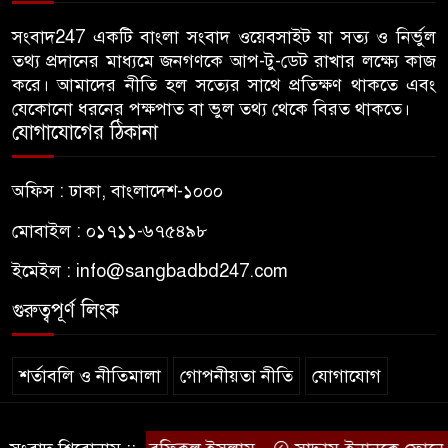
জুলাই গণঅভ্যুত্থান দিবসে
৬
জামায়াতের কর্মসূচিতে বিএনপির
সংবাদ247 একটি বাংলা সংবাদ ওয়েবসাইট যা সত্য ও নির্ভুল
তথ্য প্রদানের মাধ্যমে জনগণকে আপ-টু-ডেট রাখার লক্ষ্যে কাজ
হামলা, ভিডিও করায় সাংবাদিককে
করে। আমাদের নীতি হল সত্যের সাথে প্রতিক্ষণ থাকতে এবং
মারধর
যেকোনো ধরনের পক্ষপাত বা ভুল তথ্য থেকে বিরত থাকতে।
যোগাযোগের ঠিকানা
হামলার উদ্যেশ্যে শিবিরের মেসের
৭
তথ্য সংগ্রহ, ছাত্রদল সভাপতিকে
অফিস : ঢাকা, বাংলাদেশ-১০০০
সাবেক শিবির সভাপতির কড়া বার্তা
মোবাইল : ০১৭১১-৬৭৫৪৯৮
জাবির আল-বেরুনী হলে আটক
৮
ইমেইল :
info@sangbadbd247.com
ছাত্রলীগ কর্মীকে ছেড়ে দিতে জাকসু
ভিপির তদবির
গুরুত্বপূর্ণ লিংক
বিএনপি নেতাদের ফুল দিয়ে মঞ্চে
৯
শর্তাবলি ও নীতিমালা
গোপনীয়তা নীতি
যোগাযোগ
উঠলেন আ.লীগ নেতা
© sangbadbd247
আপনি কেন দেশে এসেছেন? উত্তরে