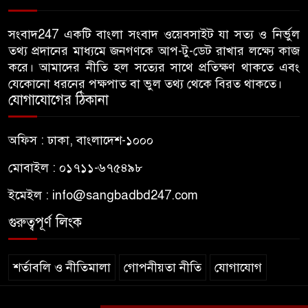
হামলার উদ্যেশ্যে শিবিরের মেসের
সংবাদ247 একটি বাংলা সংবাদ ওয়েবসাইট যা সত্য ও নির্ভুল
৬
তথ্য প্রদানের মাধ্যমে জনগণকে আপ-টু-ডেট রাখার লক্ষ্যে কাজ
তথ্য সংগ্রহ, ছাত্রদল সভাপতিকে
করে। আমাদের নীতি হল সত্যের সাথে প্রতিক্ষণ থাকতে এবং
সাবেক শিবির সভাপতির কড়া বার্তা
যেকোনো ধরনের পক্ষপাত বা ভুল তথ্য থেকে বিরত থাকতে।
যোগাযোগের ঠিকানা
জাবির আল-বেরুনী হলে আটক
৭
ছাত্রলীগ কর্মীকে ছেড়ে দিতে জাকসু
অফিস : ঢাকা, বাংলাদেশ-১০০০
ভিপির তদবির
মোবাইল : ০১৭১১-৬৭৫৪৯৮
বিএনপি নেতাদের ফুল দিয়ে মঞ্চে
৮
ইমেইল :
info@sangbadbd247.com
উঠলেন আ.লীগ নেতা
গুরুত্বপূর্ণ লিংক
আপনি কেন দেশে এসেছেন? উত্তরে
৯
যা বলেছিলেন মীর কাশেম আলী
শর্তাবলি ও নীতিমালা
গোপনীয়তা নীতি
যোগাযোগ
জবিতে প্রশাসনের ইন্ধনেই হামলার