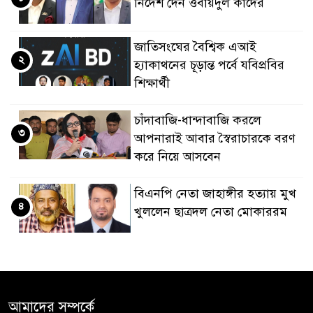
নির্দেশ দেন ওবায়দুল কাদের
জাতিসংঘের বৈশ্বিক এআই
২
হ্যাকাথনের চূড়ান্ত পর্বে যবিপ্রবির
শিক্ষার্থী
চাঁদাবাজি-ধান্দাবাজি করলে
৩
আপনারাই আবার স্বৈরাচারকে বরণ
করে নিয়ে আসবেন
বিএনপি নেতা জাহাঙ্গীর হত্যায় মুখ
৪
খুললেন ছাত্রদল নেতা মোকাররম
জুলাই গণঅভ্যুত্থান দিবসে
৫
জামায়াতের কর্মসূচিতে বিএনপির
হামলা, ভিডিও করায় সাংবাদিককে
আমাদের সম্পর্কে
মারধর