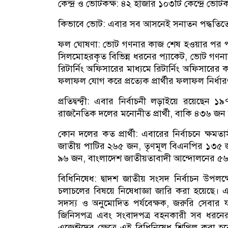
কেন্দ্র ও ভোটকক্ষ: ৪২ হাজার ১০৩টি কেন্দ্রে ভ
কিভাবে ভোট: এবার সব আসনেই সনাতন পদ্ধতিতে 
ফল ঘোষণা: ভোট গণনার কাজ শেষ হওয়ার পর পরই প
সিলমোহরকৃত বিভিন্ন ধরনের প্যাকেট, ভোট গণন
রিটার্নিং অফিসারের মাধ্যমে রিটার্নিং অফিসারের 
ফলাফল যোগ করে প্রত্যেক প্রার্থীর ফলাফল নির্ধ
প্রতিদ্বন্দ্বী: এবার নির্বাচনী লড়াইয়ে রয়েছেন
রাজনৈতিক দলের মনোনীত প্রার্থী, বাকি ৪৩৬ জন স্বত
কোন দলের কত প্রার্থী: এবারের নির্বাচনে ক্ষম
জাতীয় পাটির ২৬৫ জন, তৃণমূল বিএনপির ১৩৫ জন
৯৬ জন, বাংলাদেশ জাতীয়তাবাদী আন্দোলনের ৫
বিধিনিষেধ: দ্বাদশ জাতীয় সংসদ নির্বাচন উপলক্
চলাচলের বিষয়ে নিষেধাজ্ঞা জারি করা হয়েছে। এ 
সদস্য ও অনুমোদিত পর্যবেক্ষক, জরুরি সেবার য
জিনিসপত্র এবং সংবাদপত্র বহনকারী সব ধরনের যানব
এজেন্টদের ক্ষেত্রে এই বিধিনিষেধ শিথিল করা হবে। স