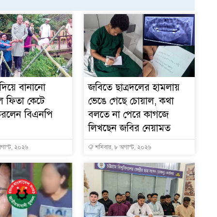
 দিয়ে বানানো
জবিতে ছাত্রদলের হামলায়
ল ফিতা কেটে
ভেঙে গেছে চোয়াল, কথা
 করলেন বিএনপি
বলতে না পেরে কাগজে
লিখছেন জবির নেয়ামত
গাস্ট, ২০২৬
শনিবার, ৮ অগাস্ট, ২০২৬