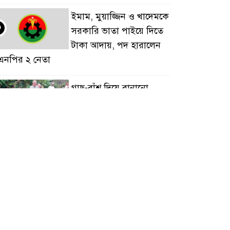
ইমাম, মুয়াজ্জিন ও খাদেমকে
৩
সরকারি ভাতা পাইয়ে দিতে
টাকা আদায়, পদ হারালেন
এনপির ২ নেতা
গাছ-বাঁশ দিয়ে বানানো
৪
সাঁকো লাল ফিতা কেটে
উদ্বোধন করলেন বিএনপি
তা
জন্মনিবন্ধন সংশোধনের নামে
৫
অর্থ নেয়ায় কৃষকদল নেতাকে
অব্যাহতি
জবিতে ছাত্রদলের হামলায়
৬