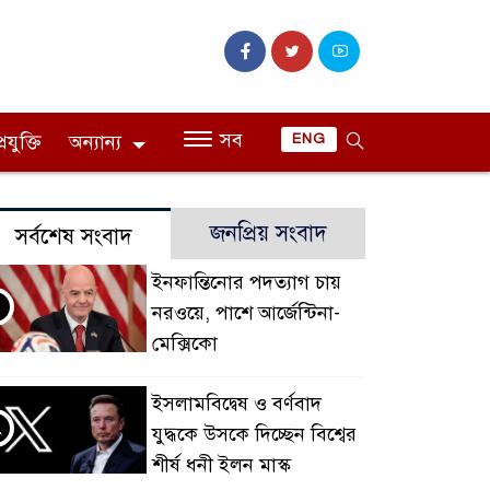
সব
রযুক্তি
অন্যান্য
ENG
জনপ্রিয় সংবাদ
সর্বশেষ সংবাদ
ইনফান্তিনোর পদত্যাগ চায়
নরওয়ে, পাশে আর্জেন্টিনা-
মেক্সিকো
ইসলামবিদ্বেষ ও বর্ণবাদ
২
যুদ্ধকে উসকে দিচ্ছেন বিশ্বের
শীর্ষ ধনী ইলন মাস্ক