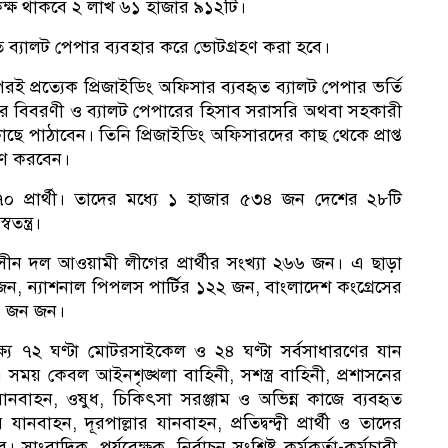
োটকক্ষ থাকবে ২ লাখ ৬১ হাজার ৯১২টি।
ব্যালট পেপার ব্যবহার করে ভোটগ্রহণ করা হবে।
১
্রত্যেক প্রিজাইডিং অফিসার ব্যবহৃত ব্যালট পেপার ভর্তি
ার বিবরণী ও ব্যালট পেপারের হিসাব সরাসরি অথবা সহকারী
কাছে পাঠাবেন। তিনি প্রিজাইডিং অফিসারদের কাছ থেকে প্রাপ্ত
ারণ করবেন।
 ১৯৭০ প্রার্থী। তাদের মধ্যে ১ হাজার ৫৩৪ জন দেশের ২৮টি
ন্ত্র।
তাসীন দল আওয়ামী লীগের প্রার্থীর সংখ্যা ২৬৬ জন। এ ছাড়া
, ন্যাশনাল পিপলস পার্টির ১২২ জন, বাংলাদেশ কংগ্রেসের
৬ জন জন।
ষ্যে ৭২ ঘণ্টা মোটরসাইকেল ও ২৪ ঘণ্টা সর্বসাধারণের যান
সময় কেবল আইনশৃঙ্খলা বাহিনী, সশস্ত্র বাহিনী, প্রশাসনের
ানবাহন, ওষুধ, চিকিৎসা সরঞ্জাম ও অভিন্ন কাজে ব্যবহৃত
াহন, দূরপাল্লার যানবাহন, প্রতিদ্বন্দ্বী প্রার্থী ও তাদের
াংবাদিক, পর্যবেক্ষক, নির্বাচন সংশ্লিষ্ট কর্মকর্তা-কর্মচারী,