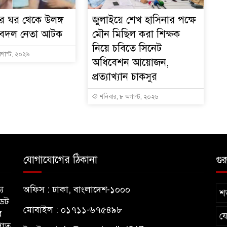
রীর ঘর থেকে উলঙ্গ
জুলাইয়ে শেখ হাসিনার পক্ষে
যুবদল নেতা আটক
মৌন মিছিল করা শিক্ষক
নিয়ে চবিতে সিনেট
গাস্ট, ২০২৬
অধিবেশন আয়োজন,
প্রত্যাখ্যান চাকসুর
শনিবার, ৮ অগাস্ট, ২০২৬
যোগাযোগের ঠিকানা
গুর
য
অফিস : ঢাকা, বাংলাদেশ-১০০০
শর
ডেট
মোবাইল : ০১৭১১-৬৭৫৪৯৮
র
য
পাত