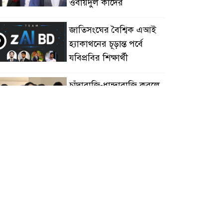
ওবায়দুল কাদের
জাতিসংঘের বৈশ্বিক এআই
৩
হ্যাকাথনের চূড়ান্ত পর্বে
যবিপ্রবির শিক্ষার্থী
চাঁদাবাজি-ধান্দাবাজি করলে
৪
আপনারাই আবার
স্বৈরাচারকে বরণ করে নিয়ে
সবেন
বিএনপি নেতা জাহাঙ্গীর
৫
হত্যায় মুখ খুললেন ছাত্রদল
নেতা মোকাররম
জুলাই গণঅভ্যুত্থান দিবসে
৬