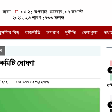
ঢাকা
০৩:২১ অপরাহ্ন, শুক্রবার, ০৭ অগাস্ট
২০২৬, ২৩ শ্রাবণ ১৪৩৩ বঙ্গাব্দ
মুসলিম বিশ্ব
রাজনীতি
অপরাধ
দুর্নীতি
খেলাধুলা
তথ্যপ্
শ
ন কমিটি ঘোষণা
১
্চ ২০২৪
/
৯৭৭ বার পড়া হয়েছে
রফ