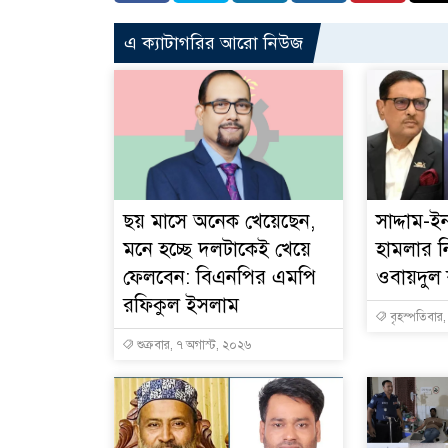
এ ক্যাটাগরির আরো নিউজ
ছয় মাসে অনেক খেয়েছেন,
সাদ্দাম-
মনে হচ্ছে দলটাকেই খেয়ে
হামলার ন
ফেলবেন: বিএনপির এমপি
ওবায়দুল
রফিকুল ইসলাম
বৃহস্পতিবার
শুক্রবার, ৭ অগাস্ট, ২০২৬