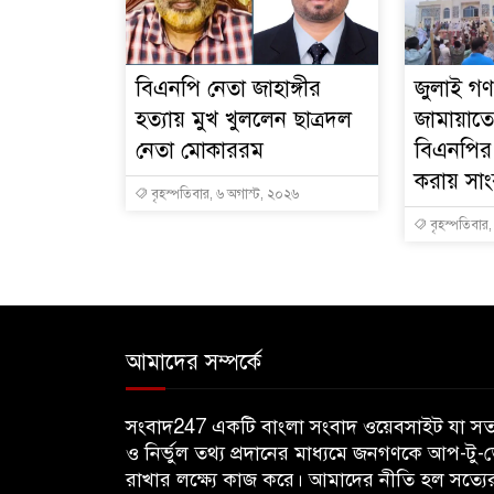
বিএনপি নেতা জাহাঙ্গীর
জুলাই গণঅ
হত্যায় মুখ খুললেন ছাত্রদল
জামায়াতে
নেতা মোকাররম
বিএনপির
করায় সা
বৃহস্পতিবার, ৬ অগাস্ট, ২০২৬
বৃহস্পতিবার
আমাদের সম্পর্কে
সংবাদ247 একটি বাংলা সংবাদ ওয়েবসাইট যা সত্
ও নির্ভুল তথ্য প্রদানের মাধ্যমে জনগণকে আপ-টু-
রাখার লক্ষ্যে কাজ করে। আমাদের নীতি হল সত্যে