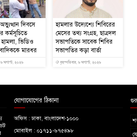
ভ্যুত্থান দিবসে
হামলার উদ্যেশ্যে শিবিরের
র কর্মসূচিতে
মেসের তথ্য সংগ্রহ, ছাত্রদল
 হামলা, ভিডিও
সভাপতিকে সাবেক শিবির
ংবাদিককে মারধর
সভাপতির কড়া বার্তা
, ৬ অগাস্ট, ২০২৬
বৃহস্পতিবার, ৬ অগাস্ট, ২০২৬
যোগাযোগের ঠিকানা
গুর
য
অফিস : ঢাকা, বাংলাদেশ-১০০০
শর
ডেট
মোবাইল : ০১৭১১-৬৭৫৪৯৮
র
য