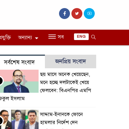
সব
রযুক্তি
অন্যান্য
ENG
জনপ্রিয় সংবাদ
সর্বশেষ সংবাদ
ছয় মাসে অনেক খেয়েছেন,
মনে হচ্ছে দলটাকেই খেয়ে
ফেলবেন: বিএনপির এমপি
িকুল ইসলাম
সাদ্দাম-ইনানকে ফোনে
২
হামলার নির্দেশ দেন