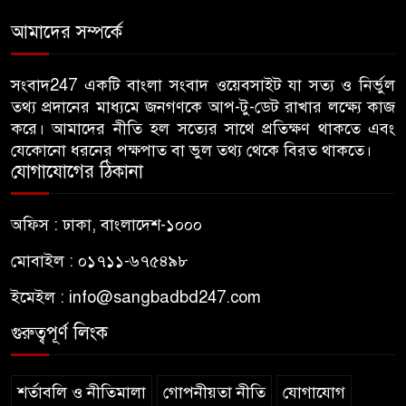
হামলা, ভিডিও করায় সাংবাদিককে
আমাদের সম্পর্কে
মারধর
হামলার উদ্যেশ্যে শিবিরের মেসের
সংবাদ247 একটি বাংলা সংবাদ ওয়েবসাইট যা সত্য ও নির্ভুল
৬
তথ্য প্রদানের মাধ্যমে জনগণকে আপ-টু-ডেট রাখার লক্ষ্যে কাজ
তথ্য সংগ্রহ, ছাত্রদল সভাপতিকে
করে। আমাদের নীতি হল সত্যের সাথে প্রতিক্ষণ থাকতে এবং
সাবেক শিবির সভাপতির কড়া বার্তা
যেকোনো ধরনের পক্ষপাত বা ভুল তথ্য থেকে বিরত থাকতে।
যোগাযোগের ঠিকানা
জাবির আল-বেরুনী হলে আটক
৭
ছাত্রলীগ কর্মীকে ছেড়ে দিতে জাকসু
অফিস : ঢাকা, বাংলাদেশ-১০০০
ভিপির তদবির
মোবাইল : ০১৭১১-৬৭৫৪৯৮
বিএনপি নেতাদের ফুল দিয়ে মঞ্চে
৮
ইমেইল :
info@sangbadbd247.com
উঠলেন আ.লীগ নেতা
গুরুত্বপূর্ণ লিংক
আপনি কেন দেশে এসেছেন? উত্তরে
৯
যা বলেছিলেন মীর কাশেম আলী
শর্তাবলি ও নীতিমালা
গোপনীয়তা নীতি
যোগাযোগ