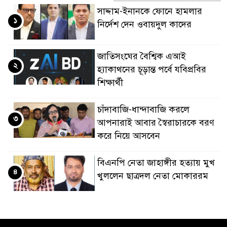
সাদ্দাম-ইনানকে ফোনে হামলার
১
নির্দেশ দেন ওবায়দুল কাদের
জাতিসংঘের বৈশ্বিক এআই
২
হ্যাকাথনের চূড়ান্ত পর্বে যবিপ্রবির
শিক্ষার্থী
চাঁদাবাজি-ধান্দাবাজি করলে
৩
আপনারাই আবার স্বৈরাচারকে বরণ
করে নিয়ে আসবেন
বিএনপি নেতা জাহাঙ্গীর হত্যায় মুখ
৪
খুললেন ছাত্রদল নেতা মোকাররম
জুলাই গণঅভ্যুত্থান দিবসে
৫
জামায়াতের কর্মসূচিতে বিএনপির