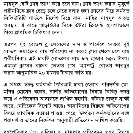
মাহমুদ বোট ক্লাব ত্যাগ করে চলে যান। ক্লাব ত্যাগ করার মুহূর্তে
পরীমণিকে ক্লাব ছেড়ে চলে যেতে বলার জন্য ক্লাবের নিচে কর্মরত
সিকিউরিটি গার্ডকে নির্দেশ দিয়ে যান। নাছির মাহমুদ আহত
অবস্থায় ঐ রাতে আড়াইটার দিকে উত্তরা ক্রিসেন্ট হাসপাতালে
গিয়ে প্রাথমিক চিকিৎসা নেন।
এরপর দুই বোতল ব্লু লেবেলের দাম ও পার্সেলে নেওয়া দুই
বোতল ওয়াইনের দাম পরিশোধ না করেই ক্লাব থেকে চলে যায়
পরীমণিরা। এই চারটি বোতলের দাম ৮৭ হাজার ৬৫০ টাকা।
এছাড়া ক্লাবের বারের ভেতরে গ্লাস, অ্যাশট্রে, বোতল ভাঙচুর
করায় আনুমানিক ২০ হাজার টাকার ক্ষতি হয়।
এ বিষয়ে তদন্ত কর্মকর্তা পিবিআই ঢাকা জেলার পরিদর্শক মো.
মনির হোসেন বলেন, বাদীর অভিযোগের বিষয়ে নিবিড় তদন্ত
করে এ প্রতিবেদন আদালতে দাখিল করেছি। ঘটনার চাক্ষুষ সাক্ষী
আছে, মেডিকেল রিপোর্ট আছে। আসামিদের বিরুদ্ধে অভিযোগের
বিষয়ে প্রাথমিক সত্যতা পাওয়া গেছে। ঊর্ধ্বতন কর্মকর্তাদের সঙ্গে
পরামর্শ ও তাদের নির্দেশনা অনুযায়ী প্রতিবেদন দাখিল করেছি।
বৃহস্পতিবার (১৮ এপ্রিল) এ মামলার প্রতিবেদন গ্রহণ বিষয়ে