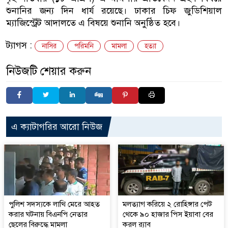
শুনানির জন্য দিন ধার্য রয়েছে। ঢাকার চিফ জুডিশিয়াল
ম্যাজিস্ট্রেট আদালতে এ বিষয়ে শুনানি অনুষ্ঠিত হবে।
ট্যাগস :
নাসির
পরিমনি
মামলা
হত্যা
নিউজটি শেয়ার করুন
এ ক্যাটাগরির আরো নিউজ
পুলিশ সদস্যকে লাথি মেরে আহত
মলত্যাগ করিয়ে ২ রোহিঙ্গার পেট
করার ঘটনায় বিএনপি নেতার
থেকে ৯০ হাজার পিস ইয়াবা বের
ছেলের বিরুদ্ধে মামলা
করল র‍্যাব