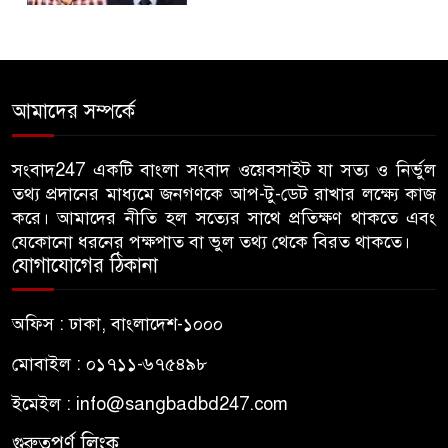
জুলাই গণঅভ্যুত্থান দিবসে
৫
জামায়াতের কর্মসূচিতে বিএনপির
হামলা, ভিডিও করায় সাংবাদিককে
আমাদের সম্পর্কে
মারধর
হামলার উদ্যেশ্যে শিবিরের মেসের
সংবাদ247 একটি বাংলা সংবাদ ওয়েবসাইট যা সত্য ও নির্ভুল
৬
তথ্য প্রদানের মাধ্যমে জনগণকে আপ-টু-ডেট রাখার লক্ষ্যে কাজ
তথ্য সংগ্রহ, ছাত্রদল সভাপতিকে
করে। আমাদের নীতি হল সত্যের সাথে প্রতিক্ষণ থাকতে এবং
সাবেক শিবির সভাপতির কড়া বার্তা
যেকোনো ধরনের পক্ষপাত বা ভুল তথ্য থেকে বিরত থাকতে।
যোগাযোগের ঠিকানা
জাবির আল-বেরুনী হলে আটক
৭
ছাত্রলীগ কর্মীকে ছেড়ে দিতে জাকসু
অফিস : ঢাকা, বাংলাদেশ-১০০০
ভিপির তদবির
মোবাইল : ০১৭১১-৬৭৫৪৯৮
বিএনপি নেতাদের ফুল দিয়ে মঞ্চে
৮
ইমেইল :
info@sangbadbd247.com
উঠলেন আ.লীগ নেতা
গুরুত্বপূর্ণ লিংক