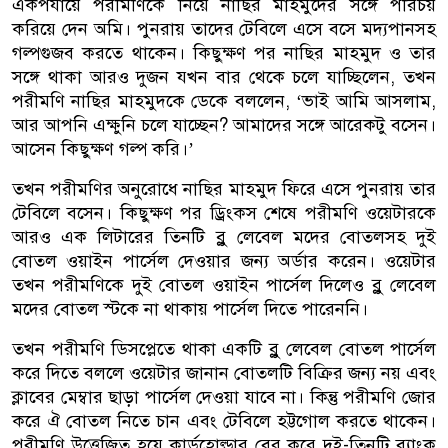
একপর্যায়ে পরীমণিকে নিয়ে নাছির মাহমুদের সঙ্গে পরিচয়
করিয়ে দেন অমি। পুনরায় তাদের টেবিলে এসে বসে মদ্যপানসহ
গল্পগুজব করতে থাকেন। কিছুক্ষণ পর নাছির মাহমুদ ও তার
সঙ্গে থাকা আরও দুজন যখন বার থেকে চলে যাচ্ছিলেন, তখন
পরীমণি নাছির মাহমুদকে ডেকে বললেন, ‘ভাই আমি আসলাম,
আর আপনি এক্ষুনি চলে যাচ্ছেন? আমাদের সঙ্গে আরেকটু বসেন।
আসেন কিছুক্ষণ গল্প করি।’
তখন পরীমণির অনুরোধে নাছির মাহমুদ ফিরে এসে পুনরায় তার
টেবিলে বসেন। কিছুক্ষণ পর ড্রিংকস শেষে পরীমণি ওয়েটারকে
আরও এক লিটারের তিনটি ব্লু লেবেল মদের বোতলসহ দুই
বোতল ওয়াইন পার্সেল দেওয়ার জন্য অর্ডার করেন। ওয়েটার
তখন পরীমণিকে দুই বোতল ওয়াইন পার্সেল দিলেও ব্লু লেবেল
মদের বোতল স্টকে না থাকায় পার্সেল দিতে পারেননি।
তখন পরীমণি ডিসপ্লেতে থাকা একটি ব্লু লেবেল বোতল পার্সেল
করে দিতে বললে ওয়েটার জানান বোতলটি বিক্রির জন্য নয় এবং
ক্লাবের মেম্বার ছাড়া পার্সেল দেওয়া যাবে না। কিন্তু পরীমণি জোর
করে ঐ বোতল নিতে চান এবং টেবিলে হট্টগোল করতে থাকেন।
পরীমণি উত্তেজিত হয়ে কার্ডহোল্ডার বের করে দুই-তিনটি ব্যাংক