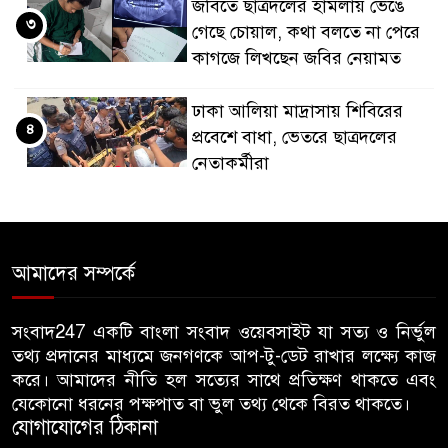
জবিতে ছাত্রদলের হামলায় ভেঙে
৩
গেছে চোয়াল, কথা বলতে না পেরে
কাগজে লিখছেন জবির নেয়ামত
ঢাকা আলিয়া মাদ্রাসায় শিবিরের
৪
প্রবেশে বাধা, ভেতরে ছাত্রদলের
নেতাকর্মীরা
হিন্দু নারীর ঘর থেকে উলঙ্গ অবস্থায়
৫
যুবদল নেতা আটক
আমাদের সম্পর্কে
জুলাইয়ে শেখ হাসিনার পক্ষে মৌন
৬
মিছিল করা শিক্ষক নিয়ে চবিতে
সংবাদ247 একটি বাংলা সংবাদ ওয়েবসাইট যা সত্য ও নির্ভুল
তথ্য প্রদানের মাধ্যমে জনগণকে আপ-টু-ডেট রাখার লক্ষ্যে কাজ
সিনেট অধিবেশন আয়োজন,
করে। আমাদের নীতি হল সত্যের সাথে প্রতিক্ষণ থাকতে এবং
প্রত্যাখ্যান চাকসুর
যেকোনো ধরনের পক্ষপাত বা ভুল তথ্য থেকে বিরত থাকতে।
যোগাযোগের ঠিকানা
বাড়ির আন্ডারগ্রাউন্ড থেকে চুরি