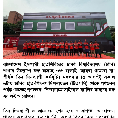
বাংলাদেশ ইসলামী ছাত্রশিবিরের ঢাকা বিশ্ববিদ্যালয় (ঢাবি)
শাখার উদ্যোগে শুরু হয়েছে ‘৩৬ জুলাই: আমরা থামবো না’
শীর্ষক তিন দিনব্যাপী কর্মসূচি। মঙ্গলবার (৫ আগস্ট) সকাল
৬টায় ঢাবির ছাত্র-শিক্ষক মিলনায়তন (টিএসসি) থেকে গণভবন
পর্যন্ত ‘ফতেহ গণভবন’ শিরোনামে সাইকেল র‌্যালির মাধ্যমে শুরু
হয় এই আয়োজন।
তিন দিনব্যাপী এ আয়োজন শেষ হবে ৭ আগস্ট। আয়োজনে
থাকবে জুলাইয়ের চিত্র প্রদর্শনী, জুলাই বিপ্লব নিয়ে ডকুমেন্টারি