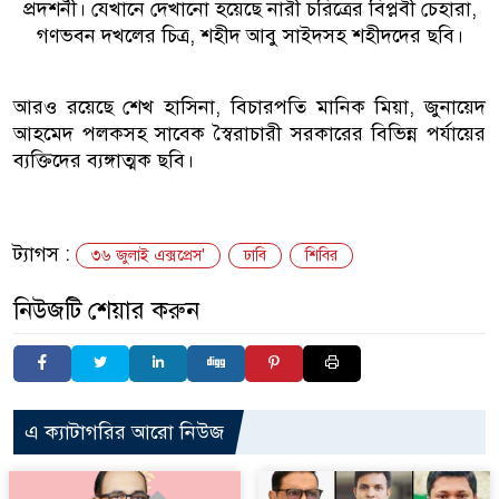
প্রদশর্নী। যেখানে দেখানো হয়েছে নারী চরিত্রের বিপ্লবী চেহারা,
গণভবন দখলের চিত্র, শহীদ আবু সাইদসহ শহীদদের ছবি।
আরও রয়েছে শেখ হাসিনা, বিচারপতি মানিক মিয়া, জুনায়েদ
আহমেদ পলকসহ সাবেক স্বৈরাচারী সরকারের বিভিন্ন পর্যায়ের
ব্যক্তিদের ব্যঙ্গাত্মক ছবি।
ট্যাগস :
৩৬ জুলাই এক্সপ্রেস'
ঢাবি
শিবির
নিউজটি শেয়ার করুন
এ ক্যাটাগরির আরো নিউজ