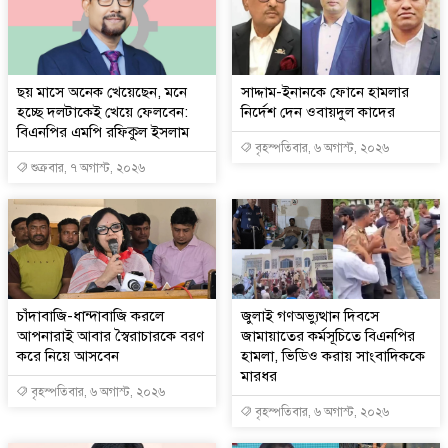
ছয় মাসে অনেক খেয়েছেন, মনে
সাদ্দাম-ইনানকে ফোনে হামলার
হচ্ছে দলটাকেই খেয়ে ফেলবেন:
নির্দেশ দেন ওবায়দুল কাদের
বিএনপির এমপি রফিকুল ইসলাম
বৃহস্পতিবার, ৬ অগাস্ট, ২০২৬
শুক্রবার, ৭ অগাস্ট, ২০২৬
চাঁদাবাজি-ধান্দাবাজি করলে
জুলাই গণঅভ্যুত্থান দিবসে
আপনারাই আবার স্বৈরাচারকে বরণ
জামায়াতের কর্মসূচিতে বিএনপির
করে নিয়ে আসবেন
হামলা, ভিডিও করায় সাংবাদিককে
মারধর
বৃহস্পতিবার, ৬ অগাস্ট, ২০২৬
বৃহস্পতিবার, ৬ অগাস্ট, ২০২৬