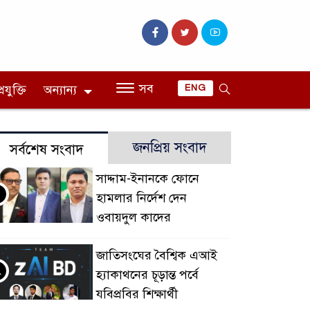
সব
রযুক্তি
অন্যান্য
ENG
জনপ্রিয় সংবাদ
সর্বশেষ সংবাদ
সাদ্দাম-ইনানকে ফোনে
হামলার নির্দেশ দেন
ওবায়দুল কাদের
জাতিসংঘের বৈশ্বিক এআই
২
হ্যাকাথনের চূড়ান্ত পর্বে
যবিপ্রবির শিক্ষার্থী