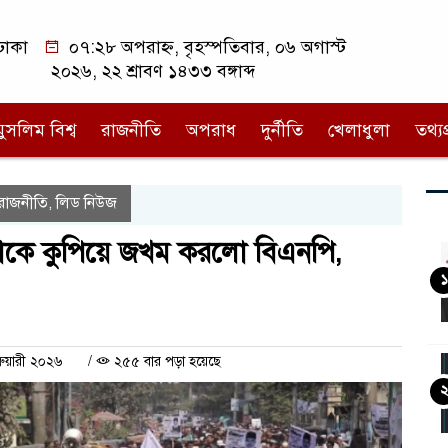
ঢাকা
০৭:২৮ অপরাহ্ন, বৃহস্পতিবার, ০৬ অগাস্ট
২০২৬, ২২ শ্রাবণ ১৪৩৩ বঙ্গাব্দ
মুসলিম বিশ্ব
রাজনীতি
অপরাধ
দুর্নীতি
খেলাধুলা
তথ্যপ্
রাজনীতি
লিড নিউজ
,
্ধাকে কুপিয়ে জখম করলো বিএনপি,
১
রুয়ারী ২০২৬
/
২৫৫ বার পড়া হয়েছে