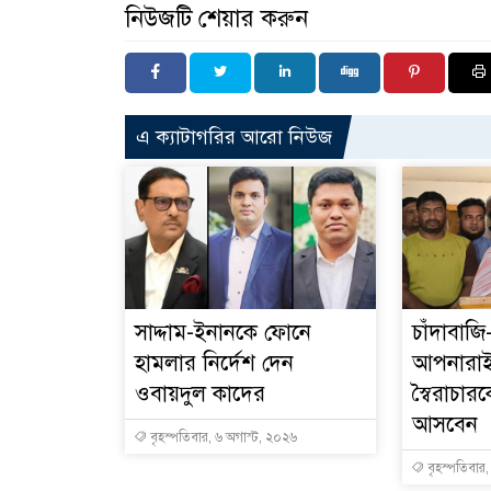
নিউজটি শেয়ার করুন
এ ক্যাটাগরির আরো নিউজ
সাদ্দাম-ইনানকে ফোনে
চাঁদাবাজি
হামলার নির্দেশ দেন
আপনারা
ওবায়দুল কাদের
স্বৈরাচা
আসবেন
বৃহস্পতিবার, ৬ অগাস্ট, ২০২৬
বৃহস্পতিবার