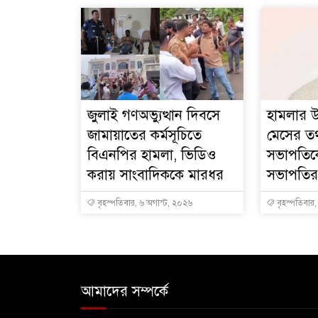
জুলাই গণঅভ্যুত্থান দিবসে
হামলার উ
জামায়াতের কর্মসূচিতে
মেসের তথ্
বিএনপির হামলা, ভিডিও
সভাপতিক
করায় সাংবাদিককে মারধর
সভাপতির 
বৃহস্পতিবার, ৬ অগাস্ট, ২০২৬
বৃহস্পতিবার
আমাদের সম্পর্কে