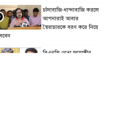
চাঁদাবাজি-ধান্দাবাজি করলে
৩
আপনারাই আবার
স্বৈরাচারকে বরণ করে নিয়ে
সবেন
বিএনপি নেতা জাহাঙ্গীর
৪
হত্যায় মুখ খুললেন ছাত্রদল
নেতা মোকাররম
জুলাই গণঅভ্যুত্থান দিবসে
৫
জামায়াতের কর্মসূচিতে
বিএনপির হামলা, ভিডিও
ায় সাংবাদিককে মারধর
হামলার উদ্যেশ্যে শিবিরের
৬