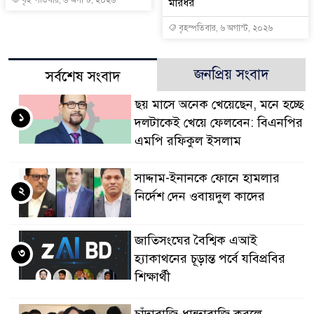
মারধর
বৃহস্পতিবার, ৬ অগাস্ট, ২০২৬
জনপ্রিয় সংবাদ
সর্বশেষ সংবাদ
ছয় মাসে অনেক খেয়েছেন, মনে হচ্ছে
১
দলটাকেই খেয়ে ফেলবেন: বিএনপির
এমপি রফিকুল ইসলাম
সাদ্দাম-ইনানকে ফোনে হামলার
২
নির্দেশ দেন ওবায়দুল কাদের
জাতিসংঘের বৈশ্বিক এআই
৩
হ্যাকাথনের চূড়ান্ত পর্বে যবিপ্রবির
শিক্ষার্থী
চাঁদাবাজি-ধান্দাবাজি করলে