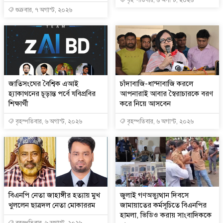
শুক্রবার, ৭ অগাস্ট, ২০২৬
জাতিসংঘের বৈশ্বিক এআই
চাঁদাবাজি-ধান্দাবাজি করলে
হ্যাকাথনের চূড়ান্ত পর্বে যবিপ্রবির
আপনারাই আবার স্বৈরাচারকে বরণ
শিক্ষার্থী
করে নিয়ে আসবেন
বৃহস্পতিবার, ৬ অগাস্ট, ২০২৬
বৃহস্পতিবার, ৬ অগাস্ট, ২০২৬
বিএনপি নেতা জাহাঙ্গীর হত্যায় মুখ
জুলাই গণঅভ্যুত্থান দিবসে
খুললেন ছাত্রদল নেতা মোকাররম
জামায়াতের কর্মসূচিতে বিএনপির
হামলা, ভিডিও করায় সাংবাদিককে
বৃহস্পতিবার, ৬ অগাস্ট, ২০২৬