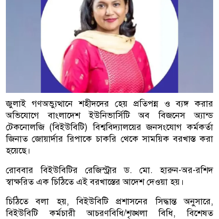
জুলাই গণঅভ্যুত্থানে শহীদদের হেয় প্রতিপন্ন ও ব্যঙ্গ করার
অভিযোগে বাংলাদেশ ইউনিভার্সিটি অব বিজনেস অ্যান্ড
টেকনোলজি (বিইউবিটি) বিশ্ববিদ্যালয়ের জনসংযোগ কর্মকর্তা
জিনাত জোয়ার্দার রিপাকে চাকরি থেকে সাময়িক বরখাস্ত করা
হয়েছে।
রোববার বিইউবিটির রেজিস্ট্রার ড. মো. হারুন-অর-রশিদ
স্বাক্ষরিত এক চিঠিতে এই বরখাস্তের আদেশ দেওয়া হয়।
চিঠিতে বলা হয়, বিইউবিটি প্রশাসনের সিদ্ধান্ত অনুসারে,
বিইউবিটি কর্মচারী আচরণবিধি/শৃঙ্খলা বিধি, বিশেষত