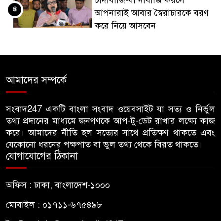
৪
আপনারাই আবার স্বৈরাচারকে বরণ
করে নিয়ে আসবেন
বিএনপি নেতা জাহাঙ্গীর হত্যায় মুখ
৫
খুললেন ছাত্রদল নেতা মোকাররম
আমাদের সম্পর্কে
জুলাই গণঅভ্যুত্থান দিবসে
৬
জামায়াতের কর্মসূচিতে বিএনপির
সংবাদ247 একটি বাংলা সংবাদ ওয়েবসাইট যা সত্য ও নির্ভুল
তথ্য প্রদানের মাধ্যমে জনগণকে আপ-টু-ডেট রাখার লক্ষ্যে কাজ
হামলা, ভিডিও করায় সাংবাদিককে
করে। আমাদের নীতি হল সত্যের সাথে প্রতিক্ষণ থাকতে এবং
মারধর
যেকোনো ধরনের পক্ষপাত বা ভুল তথ্য থেকে বিরত থাকতে।
যোগাযোগের ঠিকানা
হামলার উদ্যেশ্যে শিবিরের মেসের
৭
তথ্য সংগ্রহ, ছাত্রদল সভাপতিকে
অফিস : ঢাকা, বাংলাদেশ-১০০০
সাবেক শিবির সভাপতির কড়া বার্তা
মোবাইল : ০১৭১১-৬৭৫৪৯৮
জাবির আল-বেরুনী হলে আটক
৮