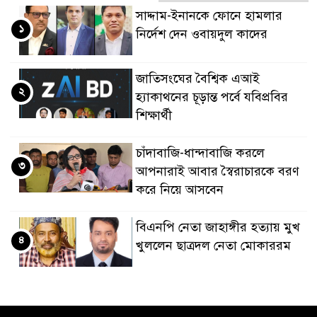
সাদ্দাম-ইনানকে ফোনে হামলার
১
নির্দেশ দেন ওবায়দুল কাদের
জাতিসংঘের বৈশ্বিক এআই
২
হ্যাকাথনের চূড়ান্ত পর্বে যবিপ্রবির
শিক্ষার্থী
চাঁদাবাজি-ধান্দাবাজি করলে
৩
আপনারাই আবার স্বৈরাচারকে বরণ
করে নিয়ে আসবেন
বিএনপি নেতা জাহাঙ্গীর হত্যায় মুখ
৪
খুললেন ছাত্রদল নেতা মোকাররম
জুলাই গণঅভ্যুত্থান দিবসে
৫
জামায়াতের কর্মসূচিতে বিএনপির