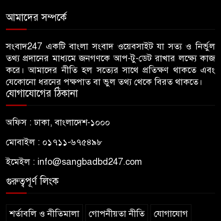
হামলা, ভিডিও করায় সাংবাদিককে
আমাদের সম্পর্কে
মারধর
হামলার উদ্যেশ্যে শিবিরের মেসের
সংবাদ247 একটি বাংলা সংবাদ ওয়েবসাইট যা সত্য ও নির্ভুল
৬
তথ্য প্রদানের মাধ্যমে জনগণকে আপ-টু-ডেট রাখার লক্ষ্যে কাজ
তথ্য সংগ্রহ, ছাত্রদল সভাপতিকে
করে। আমাদের নীতি হল সত্যের সাথে প্রতিক্ষণ থাকতে এবং
সাবেক শিবির সভাপতির কড়া বার্তা
যেকোনো ধরনের পক্ষপাত বা ভুল তথ্য থেকে বিরত থাকতে।
যোগাযোগের ঠিকানা
জাবির আল-বেরুনী হলে আটক
৭
ছাত্রলীগ কর্মীকে ছেড়ে দিতে জাকসু
অফিস : ঢাকা, বাংলাদেশ-১০০০
ভিপির তদবির
মোবাইল : ০১৭১১-৬৭৫৪৯৮
বিএনপি নেতাদের ফুল দিয়ে মঞ্চে
৮
ইমেইল :
info@sangbadbd247.com
উঠলেন আ.লীগ নেতা
গুরুত্বপূর্ণ লিংক
আপনি কেন দেশে এসেছেন? উত্তরে
৯
যা বলেছিলেন মীর কাশেম আলী
শর্তাবলি ও নীতিমালা
গোপনীয়তা নীতি
যোগাযোগ