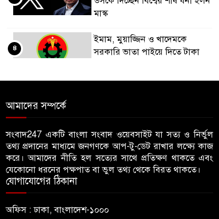
উসকে দিচ্ছেন বিশ্বের শীর্ষ ধনী ইলন
মাস্ক
ইমাম, মুয়াজ্জিন ও খাদেমকে
৪
সরকারি ভাতা পাইয়ে দিতে টাকা
আদায়, পদ হারালেন বিএনপির ২
নেতা
গাছ-বাঁশ দিয়ে বানানো সাঁকো লাল
আমাদের সম্পর্কে
৫
ফিতা কেটে উদ্বোধন করলেন
বিএনপি নেতা
সংবাদ247 একটি বাংলা সংবাদ ওয়েবসাইট যা সত্য ও নির্ভুল
তথ্য প্রদানের মাধ্যমে জনগণকে আপ-টু-ডেট রাখার লক্ষ্যে কাজ
জন্মনিবন্ধন সংশোধনের নামে অর্থ
করে। আমাদের নীতি হল সত্যের সাথে প্রতিক্ষণ থাকতে এবং
৬
নেয়ায় কৃষকদল নেতাকে অব্যাহতি
যেকোনো ধরনের পক্ষপাত বা ভুল তথ্য থেকে বিরত থাকতে।
যোগাযোগের ঠিকানা
জবিতে ছাত্রদলের হামলায় ভেঙে
৭
অফিস : ঢাকা, বাংলাদেশ-১০০০
গেছে চোয়াল, কথা বলতে না পেরে