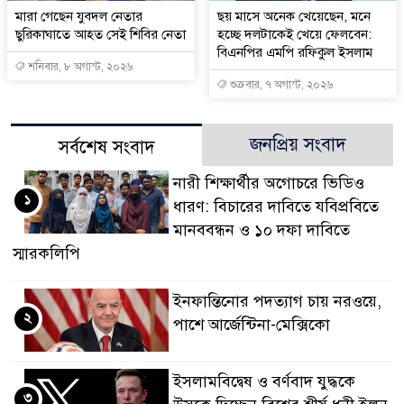
মারা গেছেন যুবদল নেতার
ছয় মাসে অনেক খেয়েছেন, মনে
ছুরিকাঘাতে আহত সেই শিবির নেতা
হচ্ছে দলটাকেই খেয়ে ফেলবেন:
বিএনপির এমপি রফিকুল ইসলাম
শনিবার, ৮ অগাস্ট, ২০২৬
শুক্রবার, ৭ অগাস্ট, ২০২৬
জনপ্রিয় সংবাদ
সর্বশেষ সংবাদ
নারী শিক্ষার্থীর অগোচরে ভিডিও
১
ধারণ: বিচারের দাবিতে যবিপ্রবিতে
মানববন্ধন ও ১০ দফা দাবিতে
স্মারকলিপি
ইনফান্তিনোর পদত্যাগ চায় নরওয়ে,
২
পাশে আর্জেন্টিনা-মেক্সিকো
ইসলামবিদ্বেষ ও বর্ণবাদ যুদ্ধকে
৩