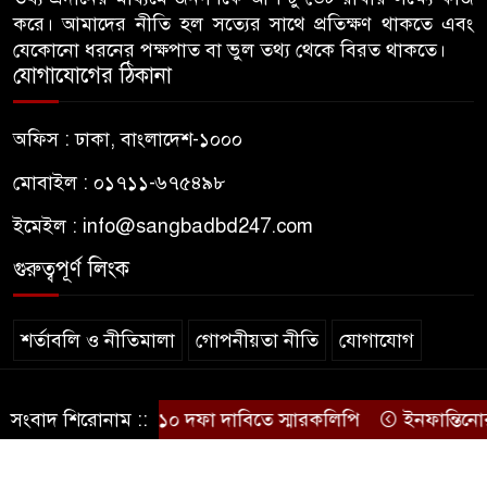
জন্মনিবন্ধন সংশোধনের নামে অর্থ
করে। আমাদের নীতি হল সত্যের সাথে প্রতিক্ষণ থাকতে এবং
৬
নেয়ায় কৃষকদল নেতাকে অব্যাহতি
যেকোনো ধরনের পক্ষপাত বা ভুল তথ্য থেকে বিরত থাকতে।
যোগাযোগের ঠিকানা
জবিতে ছাত্রদলের হামলায় ভেঙে
৭
অফিস : ঢাকা, বাংলাদেশ-১০০০
গেছে চোয়াল, কথা বলতে না পেরে
কাগজে লিখছেন জবির নেয়ামত
মোবাইল : ০১৭১১-৬৭৫৪৯৮
ইমেইল :
info@sangbadbd247.com
ঢাকা আলিয়া মাদ্রাসায় শিবিরের
৮
প্রবেশে বাধা, ভেতরে ছাত্রদলের
গুরুত্বপূর্ণ লিংক
নেতাকর্মীরা
শর্তাবলি ও নীতিমালা
গোপনীয়তা নীতি
যোগাযোগ
হিন্দু নারীর ঘর থেকে উলঙ্গ অবস্থায়
৯
যুবদল নেতা আটক
© sangbadbd247
বিতে মানববন্ধন ও ১০ দফা দাবিতে স্মারকলিপি
সংবাদ শিরোনাম ::
ইনফান্তিনোর পদত
.
জুলাইয়ে শেখ হাসিনার পক্ষে মৌন
১০
মিছিল করা শিক্ষক নিয়ে চবিতে