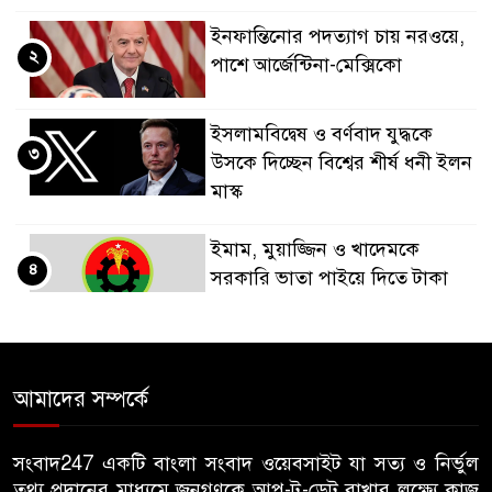
ইনফান্তিনোর পদত্যাগ চায় নরওয়ে,
২
পাশে আর্জেন্টিনা-মেক্সিকো
ইসলামবিদ্বেষ ও বর্ণবাদ যুদ্ধকে
৩
উসকে দিচ্ছেন বিশ্বের শীর্ষ ধনী ইলন
মাস্ক
ইমাম, মুয়াজ্জিন ও খাদেমকে
৪
সরকারি ভাতা পাইয়ে দিতে টাকা
আদায়, পদ হারালেন বিএনপির ২
নেতা
গাছ-বাঁশ দিয়ে বানানো সাঁকো লাল
আমাদের সম্পর্কে
৫
ফিতা কেটে উদ্বোধন করলেন
বিএনপি নেতা
সংবাদ247 একটি বাংলা সংবাদ ওয়েবসাইট যা সত্য ও নির্ভুল
তথ্য প্রদানের মাধ্যমে জনগণকে আপ-টু-ডেট রাখার লক্ষ্যে কাজ