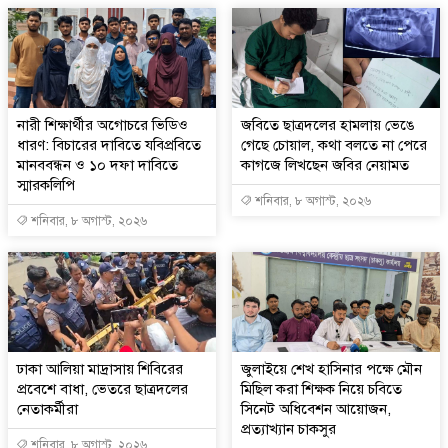
নারী শিক্ষার্থীর অগোচরে ভিডিও
জবিতে ছাত্রদলের হামলায় ভেঙে
ধারণ: বিচারের দাবিতে যবিপ্রবিতে
গেছে চোয়াল, কথা বলতে না পেরে
মানববন্ধন ও ১০ দফা দাবিতে
কাগজে লিখছেন জবির নেয়ামত
স্মারকলিপি
শনিবার, ৮ অগাস্ট, ২০২৬
শনিবার, ৮ অগাস্ট, ২০২৬
ঢাকা আলিয়া মাদ্রাসায় শিবিরের
জুলাইয়ে শেখ হাসিনার পক্ষে মৌন
প্রবেশে বাধা, ভেতরে ছাত্রদলের
মিছিল করা শিক্ষক নিয়ে চবিতে
নেতাকর্মীরা
সিনেট অধিবেশন আয়োজন,
প্রত্যাখ্যান চাকসুর
শনিবার, ৮ অগাস্ট, ২০২৬