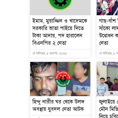
ইমাম, মুয়াজ্জিন ও খাদেমকে
গাছ-বাঁশ
সরকারি ভাতা পাইয়ে দিতে
সাঁকো লা
টাকা আদায়, পদ হারালেন
উদ্বোধন
বিএনপির ২ নেতা
নেতা
শনিবার, ৮ অগাস্ট, ২০২৬
শনিবার, ৮ অ
হিন্দু নারীর ঘর থেকে উলঙ্গ
জুলাইয়ে 
অবস্থায় যুবদল নেতা আটক
মৌন মিছি
নিয়ে চবি