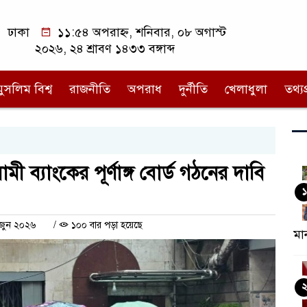
ঢাকা
১১:৫৪ অপরাহ্ন, শনিবার, ০৮ অগাস্ট
২০২৬, ২৪ শ্রাবণ ১৪৩৩ বঙ্গাব্দ
মুসলিম বিশ্ব
রাজনীতি
অপরাধ
দুর্নীতি
খেলাধুলা
তথ্যপ্
 ব্যাংকের পূর্ণাঙ্গ বোর্ড গঠনের দাবি
১
 জুন ২০২৬
/
১০০ বার পড়া হয়েছে
মা