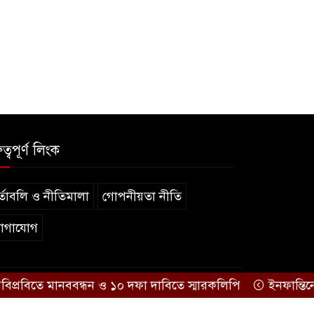
ুত্বপূর্ণ লিংক
্তাবলি ও নীতিমালা
গোপনীয়তা নীতি
োগাযোগ
িতে মানববন্ধন ও ১০ দফা দাবিতে স্মারকলিপি
ইনফান্তিনোর পদত
.