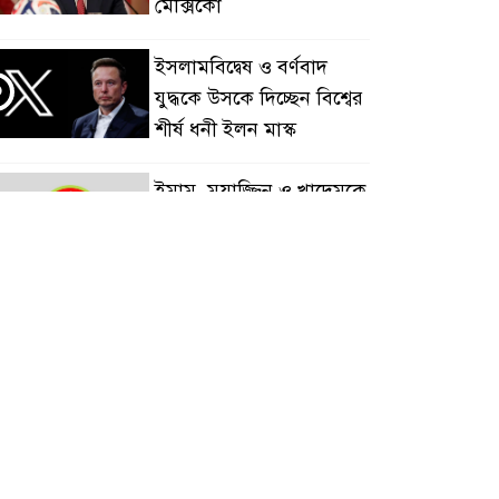
মেক্সিকো
ইসলামবিদ্বেষ ও বর্ণবাদ
৩
যুদ্ধকে উসকে দিচ্ছেন বিশ্বের
শীর্ষ ধনী ইলন মাস্ক
ইমাম, মুয়াজ্জিন ও খাদেমকে
৪
সরকারি ভাতা পাইয়ে দিতে
টাকা আদায়, পদ হারালেন
এনপির ২ নেতা
গাছ-বাঁশ দিয়ে বানানো
৫
সাঁকো লাল ফিতা কেটে
উদ্বোধন করলেন বিএনপি
তা