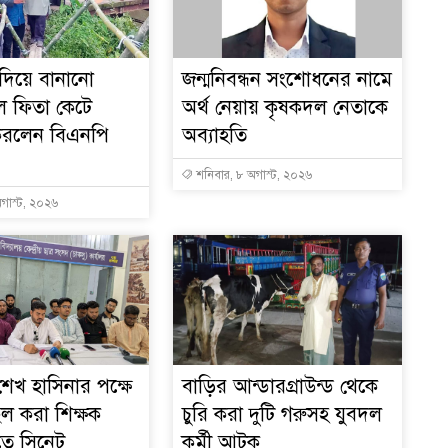
 দিয়ে বানানো
জন্মনিবন্ধন সংশোধনের নামে
ল ফিতা কেটে
অর্থ নেয়ায় কৃষকদল নেতাকে
 করলেন বিএনপি
অব্যাহতি
শনিবার, ৮ অগাস্ট, ২০২৬
গাস্ট, ২০২৬
শেখ হাসিনার পক্ষে
বাড়ির আন্ডারগ্রাউন্ড থেকে
ল করা শিক্ষক
চুরি করা দুটি গরুসহ যুবদল
তে সিনেট
কর্মী আটক