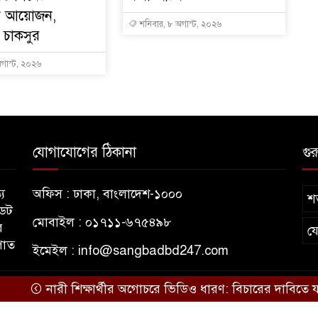
ন আয়োজন,
শনিবার, ৮ অগাস্ট, ২০২৬
ান চাকসুর
গাস্ট, ২০২৬
যোগাযোগের ঠিকানা
গুর
য
অফিস : ঢাকা, বাংলাদেশ-১০০০
শর
ডেট
মোবাইল : ০১৭১১-৬৭৫৪৯৮
র
য
পাত
ইমেইল :
info@sangbadbd247.com
নারী শিক্ষার্থীর অগোচরে ভিডিও ধারণ: বিচারের দাবিতে যবিপ্রব