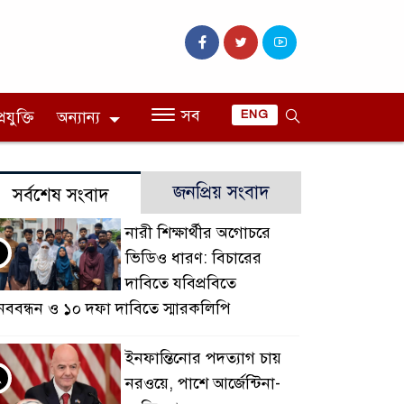
সব
রযুক্তি
অন্যান্য
ENG
জনপ্রিয় সংবাদ
সর্বশেষ সংবাদ
নারী শিক্ষার্থীর অগোচরে
ভিডিও ধারণ: বিচারের
দাবিতে যবিপ্রবিতে
নববন্ধন ও ১০ দফা দাবিতে স্মারকলিপি
ইনফান্তিনোর পদত্যাগ চায়
২
নরওয়ে, পাশে আর্জেন্টিনা-