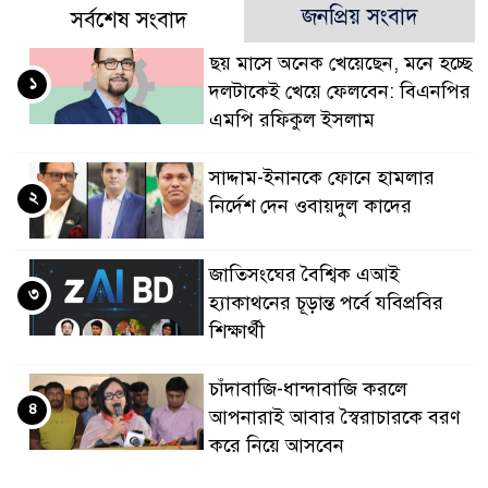
জনপ্রিয় সংবাদ
সর্বশেষ সংবাদ
ছয় মাসে অনেক খেয়েছেন, মনে হচ্ছে
১
দলটাকেই খেয়ে ফেলবেন: বিএনপির
এমপি রফিকুল ইসলাম
সাদ্দাম-ইনানকে ফোনে হামলার
২
নির্দেশ দেন ওবায়দুল কাদের
জাতিসংঘের বৈশ্বিক এআই
৩
হ্যাকাথনের চূড়ান্ত পর্বে যবিপ্রবির
শিক্ষার্থী
চাঁদাবাজি-ধান্দাবাজি করলে
৪
আপনারাই আবার স্বৈরাচারকে বরণ
করে নিয়ে আসবেন