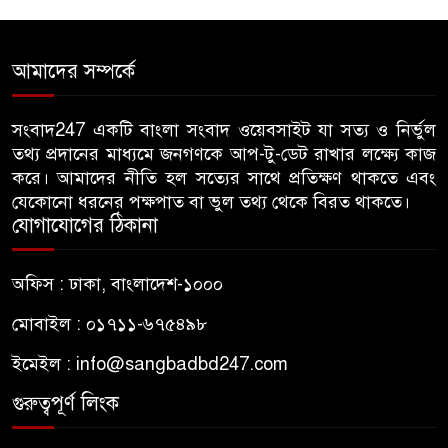
বিএনপি নেতা জাহাঙ্গীর হত্যায় মুখ
৫
খুললেন ছাত্রদল নেতা মোকাররম
আমাদের সম্পর্কে
জুলাই গণঅভ্যুত্থান দিবসে
৬
জামায়াতের কর্মসূচিতে বিএনপির
সংবাদ247 একটি বাংলা সংবাদ ওয়েবসাইট যা সত্য ও নির্ভুল
তথ্য প্রদানের মাধ্যমে জনগণকে আপ-টু-ডেট রাখার লক্ষ্যে কাজ
হামলা, ভিডিও করায় সাংবাদিককে
করে। আমাদের নীতি হল সত্যের সাথে প্রতিক্ষণ থাকতে এবং
মারধর
যেকোনো ধরনের পক্ষপাত বা ভুল তথ্য থেকে বিরত থাকতে।
যোগাযোগের ঠিকানা
হামলার উদ্যেশ্যে শিবিরের মেসের
৭
তথ্য সংগ্রহ, ছাত্রদল সভাপতিকে
অফিস : ঢাকা, বাংলাদেশ-১০০০
সাবেক শিবির সভাপতির কড়া বার্তা
মোবাইল : ০১৭১১-৬৭৫৪৯৮
জাবির আল-বেরুনী হলে আটক
৮
ইমেইল :
info@sangbadbd247.com
ছাত্রলীগ কর্মীকে ছেড়ে দিতে জাকসু
ভিপির তদবির
গুরুত্বপূর্ণ লিংক
বিএনপি নেতাদের ফুল দিয়ে মঞ্চে